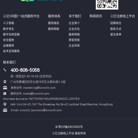
三亿(中国)一站式服务平台
服务体系
关于我们
新闻资讯
三亿注册线上平台
人工智能
服务级别
企业简介
招聘岗位
数字孪生
服务网络
企业文化
联系方式
数字化转型解
服务网络
留言表单
安全服务
荣誉资质
运维服务
企业风采
技术咨询服务
联系我们
400-808-5058
周一到周五9:30-18:00 (北京时间）
广州市黄埔区科学大道18号芯大厦B2栋1-2层
商务合作: marketing@sinontt.com
媒体合作: media@sinontt.com
Overseas business: NETTHINK HOLDINGS(HK)CO.,LIMITED
Add: Unit 04-05, 16F, The Broadway No.54-62 Lockhart Road,
Wanchai, HongKong
Email: sinontt_business@sinontt.com
© 粤ICP备20035220号
三亿注册线上平台 版权所有