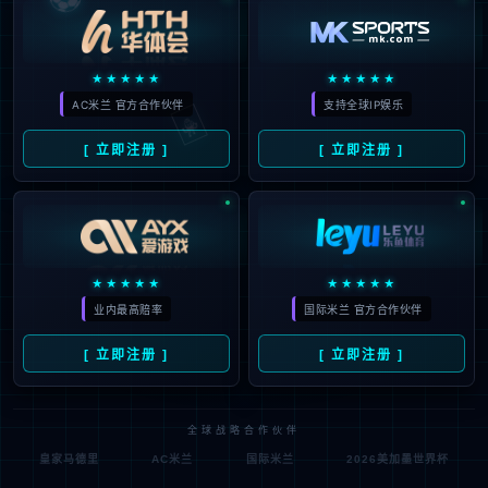
★★★★★
★★★★★
🃏
AC米兰 官方合作伙伴
支持全球IP娱乐
[ 立即注册 ]
[ 立即注册 ]
★★★★★
★★★★★
业内最高赔率
国际米兰 官方合作伙伴
[ 立即注册 ]
[ 立即注册 ]
全球战略合作伙伴
皇家马德里
AC米兰
国际米兰
2026美加墨世界杯