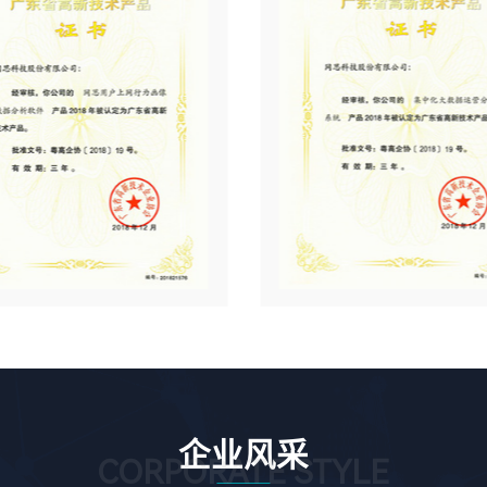
企业风采
CORPORATE STYLE