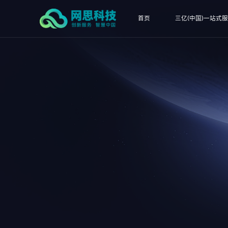
首页
三亿(中国)一站式