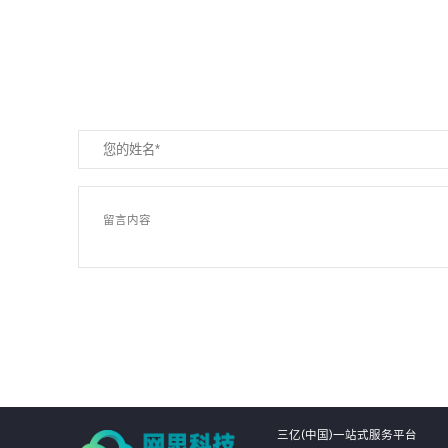
三亿(中国)一站式服务平台