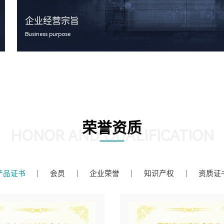
企业经营宗旨
Business purpose
荣誉资质
HONOR AND QUALIFICATION
产品证书
会员
企业荣誉
知识产权
资质证