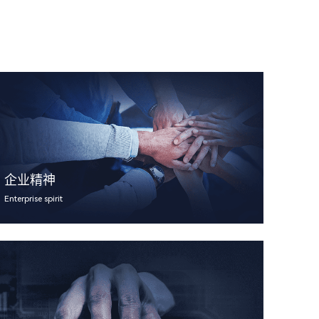
企业精神
Enterprise spirit