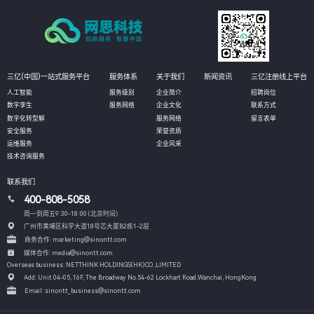
三亿(中国)一站式服务平台
服务体系
关于我们
新闻资讯
三亿注册线上平台
人工智能
服务级别
企业简介
招聘岗位
数字孪生
服务网络
企业文化
联系方式
数字化转型解
服务网络
留言表单
安全服务
荣誉资质
运维服务
企业风采
技术咨询服务
联系我们
400-808-5058
周一到周五9:30-18:00 (北京时间）
广州市黄埔区科学大道18号芯大厦B2栋1-2层
商务合作: marketing@sinontt.com
媒体合作: media@sinontt.com
Overseas business: NETTHINK HOLDINGS(HK)CO.,LIMITED
Add: Unit 04-05, 16F, The Broadway No.54-62 Lockhart Road,
Wanchai, HongKong
Email: sinontt_business@sinontt.com